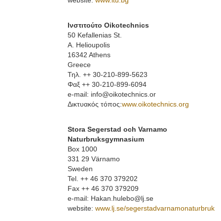
website:
www.ltu.bg
Ινστιτούτο Oikotechnics
50 Kefallenias St.
A. Helioupolis
16342 Athens
Greece
Τηλ. ++ 30-210-899-5623
Φαξ ++ 30-210-899-6094
e-mail: info@oikotechnics.or
Δικτυακός τόπος:
www.oikotechnics.org
Stora Segerstad och Varnamo
Naturbruksgymnasium
Box 1000
331 29 Värnamo
Sweden
Tel. ++ 46 370 379202
Fax ++ 46 370 379209
e-mail: Hakan.hulebo@lj.se
website:
www.lj.se/segerstadvarnamonaturbruk