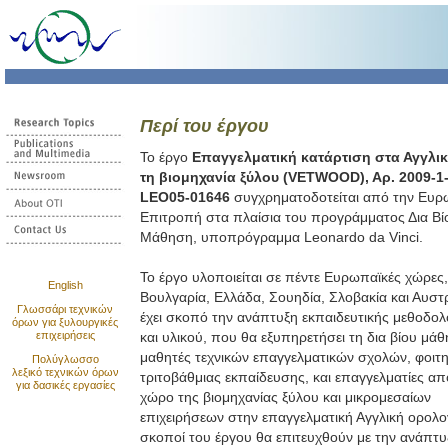
Περί του έργου
Το έργο
Επαγγελματική κατάρτιση στα Αγγλικ
τη βιομηχανία ξύλου (VETWOOD), Αρ. 2009-1
LEO05-01646
συγχρηματοδοτείται από την Ευρ
Επιτροπή στα πλαίσια του προγράμματος Δια Βί
Μάθηση, υποπρόγραμμα Leonardo da Vinci.
Το έργο υλοποιείται σε πέντε Ευρωπαϊκές χώρες,
Εnglish
Βουλγαρία, Ελλάδα, Σουηδία, Σλοβακία και Αυστρ
Γλωσσάρι τεχνικών
έχει σκοπό την ανάπτυξη εκπαιδευτικής μεθοδολ
όρων για ξυλουργικές
επιχειρήσεις
και υλικού, που θα εξυπηρετήσει τη δια βίου μάθ
μαθητές τεχνικών επαγγελματικών σχολών, φοιτη
Πολύγλωσσο
λεξικό τεχνικών όρων
τριτοβάθμιας εκπαίδευσης, και επαγγελματίες απ
για δασικές εργασίες
χώρο της βιομηχανίας ξύλου και μικρομεσαίων
επιχειρήσεων στην επαγγελματική Αγγλική ορολογ
σκοποί του έργου θα επιτευχθούν με την ανάπτυ